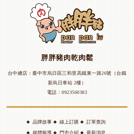
胖胖豬肉乾肉鬆
台中總店
臺中市烏日區三和里高鐵東一路26號（台鐵
新烏日車站 2樓）
電話
0923560383
品牌故事
線上訂購
訂單查詢
媒體報導
門市介紹
最新消息