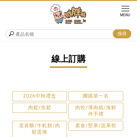
線上訂購
2026中秋禮盒
團購第一名
肉鬆/魚鬆
肉乾/薄肉紙/海鮮
伴手禮
蛋黃酥/牛軋餅/肉
素食/堅果/蔬果乾
鬆蛋捲