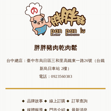
胖胖豬肉乾肉鬆
台中總店
臺中市烏日區三和里高鐵東一路26號（台鐵
新烏日車站 2樓）
電話
0923560383
品牌故事
線上訂購
訂單查詢
媒體報導
門市介紹
最新消息