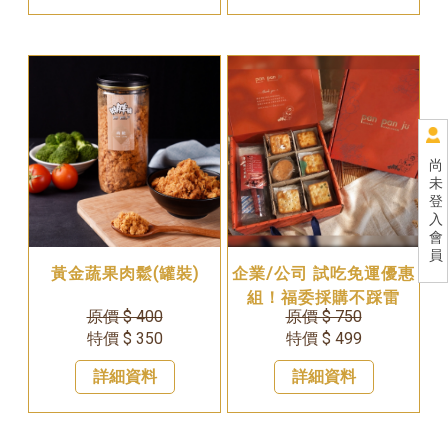
尚
未
登
入
會
員
黃金蔬果肉鬆(罐裝)
企業/公司 試吃免運優惠
組！福委採購不踩雷
原價 $ 400
原價 $ 750
特價 $ 350
特價 $ 499
詳細資料
詳細資料