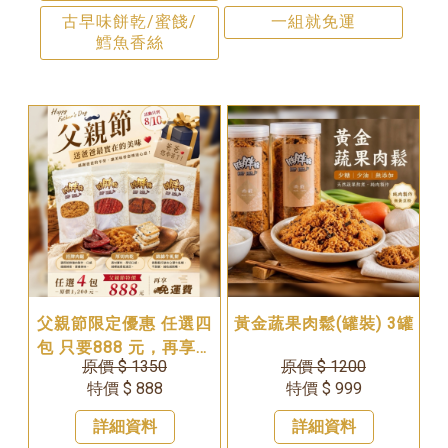
古早味餅乾/蜜餞/
一組就免運
鱈魚香絲
父親節限定優惠 任選四
黃金蔬果肉鬆(罐裝) 3罐
包 只要888 元，再享免
原價 $ 1350
原價 $ 1200
運費！活動只到 8 月 10
特價 $ 888
特價 $ 999
日
詳細資料
詳細資料