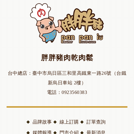
胖胖豬肉乾肉鬆
台中總店
臺中市烏日區三和里高鐵東一路26號（台鐵
新烏日車站 2樓）
電話
0923560383
品牌故事
線上訂購
訂單查詢
媒體報導
門市介紹
最新消息