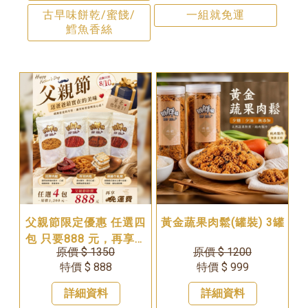
古早味餅乾/蜜餞/
一組就免運
鱈魚香絲
父親節限定優惠 任選四
黃金蔬果肉鬆(罐裝) 3罐
包 只要888 元，再享免
原價 $ 1350
原價 $ 1200
運費！活動只到 8 月 10
特價 $ 888
特價 $ 999
日
詳細資料
詳細資料