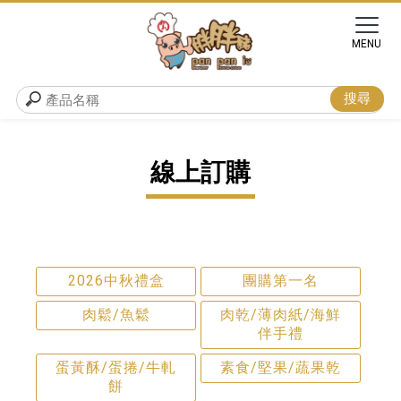
線上訂購
2026中秋禮盒
團購第一名
肉鬆/魚鬆
肉乾/薄肉紙/海鮮
伴手禮
蛋黃酥/蛋捲/牛軋
素食/堅果/蔬果乾
餅