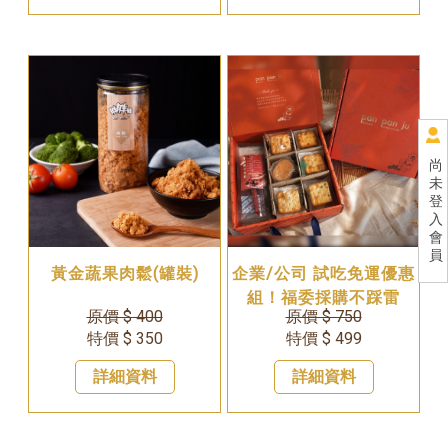
尚
未
登
入
會
員
黃金蔬果肉鬆(罐裝)
企業/公司 試吃免運優惠
組！福委採購不踩雷
原價 $ 400
原價 $ 750
特價 $ 350
特價 $ 499
詳細資料
詳細資料