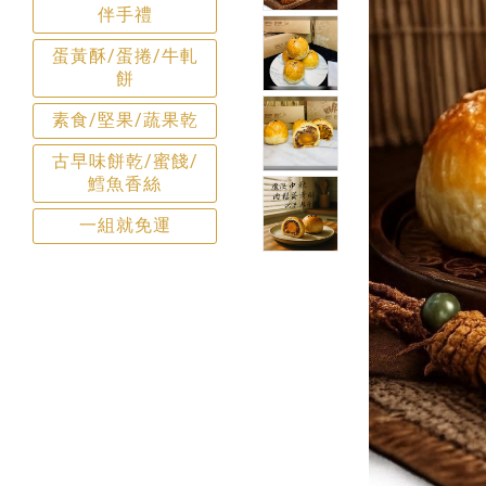
伴手禮
蛋黃酥/蛋捲/牛軋
餅
素食/堅果/蔬果乾
古早味餅乾/蜜餞/
鱈魚香絲
一組就免運