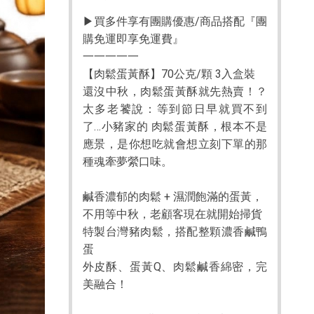
▶買多件享有團購優惠/商品搭配『團
購免運即享免運費』
一一一一一
【肉鬆蛋黃酥】70公克/顆 3入盒裝
還沒中秋，肉鬆蛋黃酥就先熱賣！？
太多老饕說：等到節日早就買不到
了…小豬家的 肉鬆蛋黃酥，根本不是
應景，是你想吃就會想立刻下單的那
種魂牽夢縈口味。
鹹香濃郁的肉鬆 + 濕潤飽滿的蛋黃，
不用等中秋，老顧客現在就開始掃貨
特製台灣豬肉鬆，搭配整顆濃香鹹鴨
蛋
外皮酥、蛋黃Q、肉鬆鹹香綿密，完
美融合！