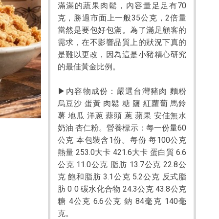
滿滿的蔬果肉鬆，內容量足足有70
克，勝過市面上一般35公克，2倍量
當然是要包好包滿。為了滿足顧客的
需求，在不影響品質上的狀況下真的
是難以更改，因為這是小豬精心研究
的最佳黃金比例。
▶內容物成份：嚴選台灣豬肉 麵粉
烏豆沙 蛋黃 肉鬆 糖 鹽 紅蘿蔔 馬鈴
薯 地瓜 洋蔥 蒜頭 蔥 蘋果 安佳無水
奶油 杏仁粉。營養標示：每一份量60
公克 本包裝含1份。每份 每100公克
熱量 253.0大卡 421.6大卡 蛋白質 6.6
公克 11.0公克 脂肪 13.7公克 22.8公
克 飽和脂肪 3.1公克 5.2公克 反式脂
肪 0 0 碳水化合物 24.3公克 43.8公克
糖 4公克 6.6公克 鈉 84毫克 140毫
克。