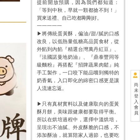
提前開放預購，因為我們都知道：
「等到中秋，早就一顆都搶不到！」
買來送禮、自己吃都剛剛好。
一一一一一
▶將傳統蛋黃酥，偏油/甜/膩的口感
改良，以低熱量低糖高品質食材，從
外餡到內餡『精選台灣萬丹紅豆』、
『法國諾曼地奶油』、『鼎泰豐同等
級麵粉』再搭配『招牌蔬果肉鬆』純
手工製作，一口咬下能品嚐到獨特的
奶香氣，入口即化的綿密口感更是讓
尚
人流連忘返。
未
登
入
▶只有真材實料以及健康取向的蛋黃
會
酥月餅，美味跟健康都要取得平衡。
員
所以在烘培過程中，選擇中溫烘培，
呈現出不油膩、外皮酥脆的口感，不
添加酥油，就算陪家人過節，也要吃