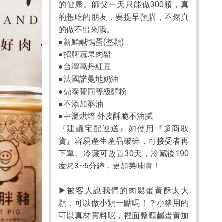
的健康。師父一天只能做300顆，真
的想吃的朋友，要提早預購，不然真
的做不出來哦。
●新鮮鹹鴨蛋(整顆)
●招牌蔬果肉鬆
●台灣萬丹紅豆
●法國諾曼地奶油
●鼎泰豐同等級麵粉
●不添加酥油
●中溫烘培 外皮酥脆不油膩
『建議宅配運送』如使用『超商取
貨』容易產生產品破碎，可接受者再
下單。冷藏可放置30天，冷藏後190
度烤3~5分鐘，更加美味唷！
▶被客人說我們的肉鬆蛋黃酥太大
顆，可以做小顆一點嗎！？小豬用的
可以真材實料呢，裡面整顆鹹蛋黃加