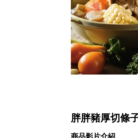
胖胖豬厚切條
商品影片介紹