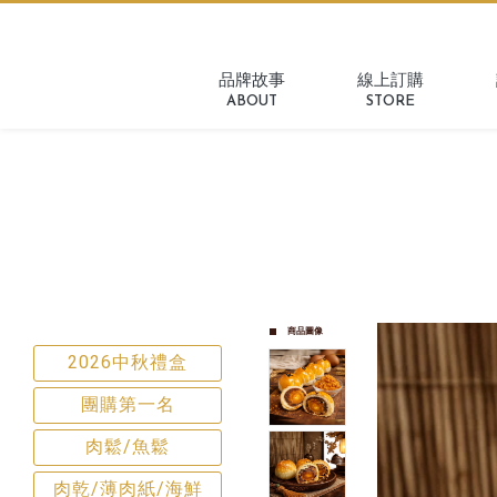
品牌故事
線上訂購
ABOUT
STORE
商品圖像
2026中秋禮盒
團購第一名
肉鬆/魚鬆
肉乾/薄肉紙/海鮮