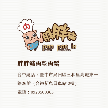
胖胖豬肉乾肉鬆
台中總店
臺中市烏日區三和里高鐵東一
路26號（台鐵新烏日車站 2樓）
電話
0923560383