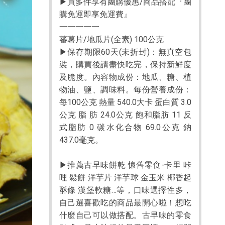
▶買多件享有團購優惠/商品搭配『團
購免運即享免運費』
一一一一一
蕃薯片/地瓜片(全素) 100公克
▶保存期限60天(未折封)：無真空包
裝，購買後請盡快吃完，保持新鮮度
及脆度。內容物成份：地瓜、糖、植
物油、鹽、調味料。每份營養成份：
每100公克 熱量 540.0大卡 蛋白質 3.0
公克 脂 肪 24.0公克 飽和脂肪 11 反
式脂肪 0 碳水化合物 69.0公克 鈉
437.0毫克。
▶推薦古早味餅乾 懷舊零食-卡里 咔
哩 鬆餅 洋芋片 洋芋球 金玉米 椰香起
酥條 漢堡軟糖…等，口味選擇性多，
自己選喜歡吃的商品最開心啦！想吃
什麼自己可以做搭配。古早味的零食