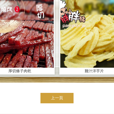
厚切條子肉乾
雞汁洋芋片
上一頁