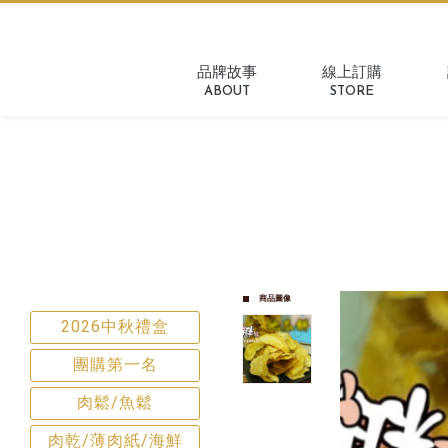
品牌故事
線上訂購
ABOUT
STORE
商品圖像
2026中秋禮盒
團購第一名
肉鬆/魚鬆
肉乾/薄肉紙/海鮮