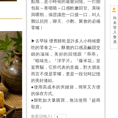
點感，是小時候的最愛回憶。一打開
包裝～香噴噴～口感軟嫩回甘。美味
與嚼勁，保證讓您一口接一口，叫人
尚
難以抗拒，聊天、小酌、聚會的必備
未
零嘴！
登
入
會
▶古早味 懷舊餅乾是許多人小時候愛
員
吃的零食之一，酥脆的口感及鹹甜交
錯的滋味，美好的回憶跟『乖乖』
『蝦味先』『洋芋片』『爆米花』並
駕齊驅，它所代表的意義，對大朋友
而言不僅是零嘴，更是一段兒時記憶
的美好連結。
●使用高成本的夾鏈袋，簡單又方便
的保存方式。
●餅乾如大量購買，無法使用『超商
取貨』
數量(請輸入)