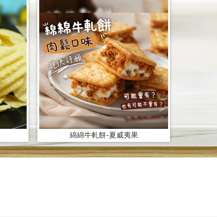
綿綿牛軋餅-夏威夷果