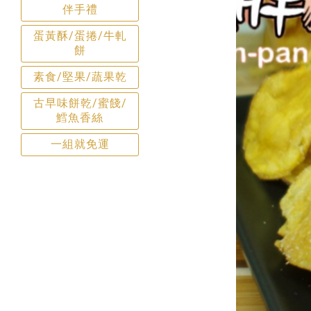
伴手禮
蛋黃酥/蛋捲/牛軋
餅
素食/堅果/蔬果乾
古早味餅乾/蜜餞/
鱈魚香絲
一組就免運