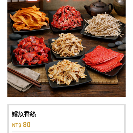
鱈魚香絲
80
NT$