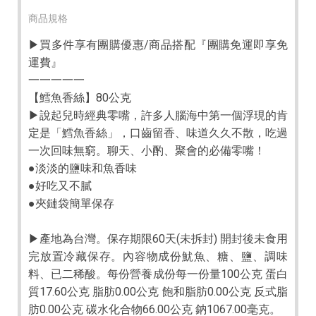
商品規格
▶買多件享有團購優惠/商品搭配『團購免運即享免
運費』
一一一一一
【鱈魚香絲】80公克
▶說起兒時經典零嘴，許多人腦海中第一個浮現的肯
定是「鱈魚香絲」，口齒留香、味道久久不散，吃過
一次回味無窮。聊天、小酌、聚會的必備零嘴！
●淡淡的鹽味和魚香味
●好吃又不膩
●夾鏈袋簡單保存
▶產地為台灣。保存期限60天(未拆封) 開封後未食用
完放置冷藏保存。內容物成份魷魚、糖、鹽、調味
料、已二稀酸。每份營養成份每一份量100公克 蛋白
質17.60公克 脂肪0.00公克 飽和脂肪0.00公克 反式脂
肪0.00公克 碳水化合物66.00公克 鈉1067.00毫克。