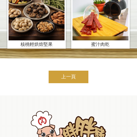
核桃輕烘焙堅果
蜜汁肉乾
上一頁