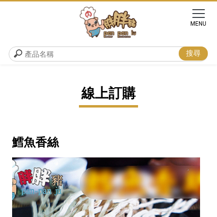
線上訂購
鱈魚香絲