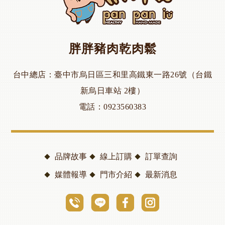
胖胖豬肉乾肉鬆
台中總店
臺中市烏日區三和里高鐵東一路26號（台鐵
新烏日車站 2樓）
電話
0923560383
品牌故事
線上訂購
訂單查詢
媒體報導
門市介紹
最新消息