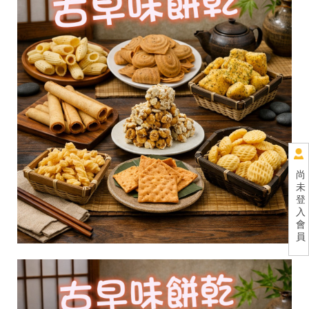
尚
未
登
入
會
員