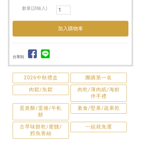
數量(請輸入)
分享到
2026中秋禮盒
團購第一名
肉鬆/魚鬆
肉乾/薄肉紙/海鮮
伴手禮
蛋黃酥/蛋捲/牛軋
素食/堅果/蔬果乾
餅
古早味餅乾/蜜餞/
一組就免運
鱈魚香絲