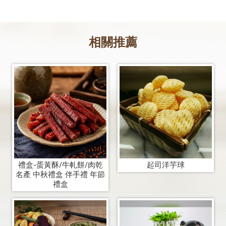
禮盒-蛋黃酥/牛軋餅/肉乾
起司洋芋球
名產 中秋禮盒 伴手禮 年節
禮盒