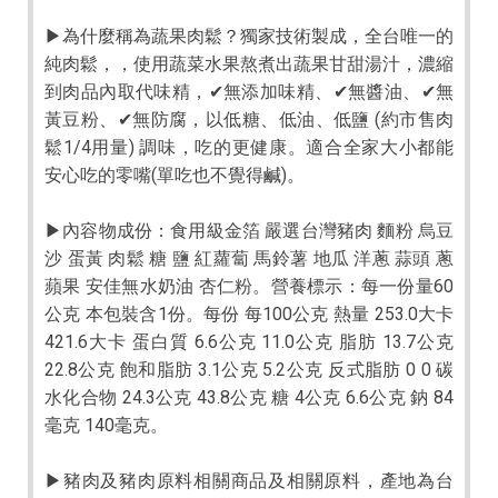
▶為什麼稱為蔬果肉鬆？獨家技術製成，全台唯一的
純肉鬆，，使用蔬菜水果熬煮出蔬果甘甜湯汁，濃縮
到肉品內取代味精，✔無添加味精、✔無醬油、✔無
黃豆粉、✔無防腐，以低糖、低油、低鹽 (約市售肉
鬆1/4用量) 調味，吃的更健康。適合全家大小都能
安心吃的零嘴(單吃也不覺得鹹)。
▶內容物成份：食用級金箔 嚴選台灣豬肉 麵粉 烏豆
沙 蛋黃 肉鬆 糖 鹽 紅蘿蔔 馬鈴薯 地瓜 洋蔥 蒜頭 蔥
蘋果 安佳無水奶油 杏仁粉。營養標示：每一份量60
公克 本包裝含1份。每份 每100公克 熱量 253.0大卡
421.6大卡 蛋白質 6.6公克 11.0公克 脂肪 13.7公克
22.8公克 飽和脂肪 3.1公克 5.2公克 反式脂肪 0 0 碳
水化合物 24.3公克 43.8公克 糖 4公克 6.6公克 鈉 84
毫克 140毫克。
▶豬肉及豬肉原料相關商品及相關原料，產地為台