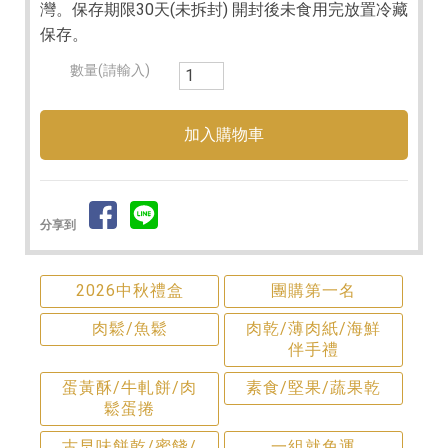
灣。保存期限30天(未拆封) 開封後未食用完放置冷藏
保存。
數量(請輸入)
分享到
2026中秋禮盒
團購第一名
肉鬆/魚鬆
肉乾/薄肉紙/海鮮
伴手禮
蛋黃酥/牛軋餅/肉
素食/堅果/蔬果乾
鬆蛋捲
古早味餅乾/蜜餞/
一組就免運