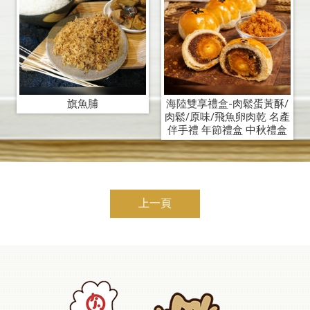
旗魚脯
海陸雙享禮盒-肉鬆蛋黃酥/
肉鬆/原味/飛魚卵肉乾 名產
伴手禮 年節禮盒 中秋禮盒
上一頁