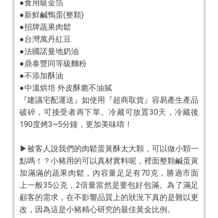
●食用級金箔
●新鮮鹹鴨蛋(整顆)
●招牌蔬果肉鬆
●台灣萬丹紅豆
●法國諾曼地奶油
●鼎泰豐同等級麵粉
●不添加酥油
●中溫烘培 外皮酥脆不油膩
『建議宅配運送』如使用『超商取貨』容易產生產品
破碎，可接受者再下單。冷藏可放置30天，冷藏後
190度烤3~5分鐘，更加美味唷！
▶被客人說我們的肉鬆蛋黃酥太大顆，可以做小顆一
點嗎！？小豬用的可以真材實料呢，裡面整顆鹹蛋黃
加滿滿的蔬果肉鬆，內容量足足有70克，勝過市面
上一般35公克，2倍量當然是要包好包滿。為了滿足
顧客的需求，在不影響品質上的狀況下真的是難以更
改，因為這是小豬精心研究的最佳黃金比例。