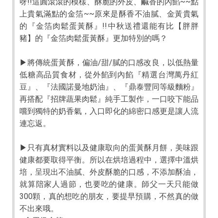
呀!!這圓滾滾的模樣、酥脆的外皮、鹹香的內餡~~點
上貴氣滿點的金箔~~原來是酥香不油膩、金黃貴氣
的『金箔肉鬆蛋黃酥』!!中秋送禮還能有比【胖胖
豬】的『金箔肉鬆蛋黃酥』更加特別的嗎？
▶將傳統蛋黃酥，偏油/甜/膩的口感改良，以低熱量
低糖高品質食材，從外餡到內餡『精選台灣萬丹紅
豆』、『法國諾曼地奶油』、『鼎泰豐同等級麵粉』
再搭配『招牌蔬果肉鬆』純手工製作，一口咬下能品
嚐到獨特的奶香氣，入口即化的綿密口感更是讓人流
連忘返。
▶只有真材實料以及健康取向的蛋黃酥月餅，美味跟
健康都要取得平衡。所以在烘培過程中，選擇中溫烘
培，呈現出不油膩、外皮酥脆的口感，不添加酥油，
就算陪家人過節，也要吃的健康。師父一天只能做
300顆，真的想吃的朋友，要提早預購，不然真的做
不出來哦。