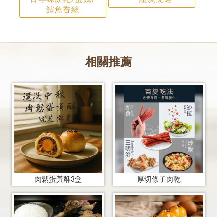
鱈魚香絲
肉鬆蛋黃酥3盒
厚切條子肉乾