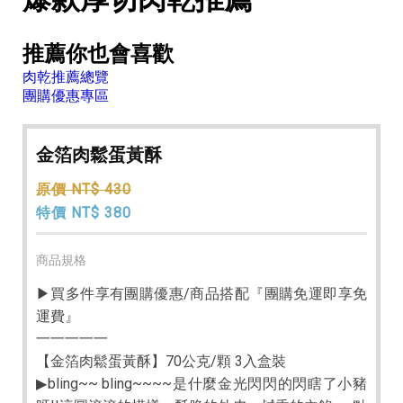
推薦你也會喜歡
肉乾推薦總覽
團購優惠專區
金箔肉鬆蛋黃酥
原價 NT$ 430
特價 NT$ 380
商品規格
▶買多件享有團購優惠/商品搭配『團購免運即享免
運費』
一一一一一
【金箔肉鬆蛋黃酥】70公克/顆 3入盒裝
▶bling~~ bling~~~~是什麼金光閃閃的閃瞎了小豬