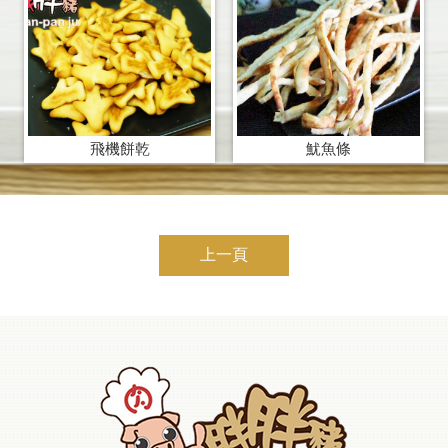
飛機餅乾
魷魚條
上一頁