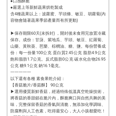
●口感酥脆
●嚴選上等新鮮蔬果烘乾製成
含4種蔬果以上：波蘿蜜、芋頭條、敏豆、胡蘿蔔(內
容物會隨著蔬果季節產量而有所更動)
▶保存期限60天(未拆封) ，開封後未食用完放置冷藏
保存。成份：甘藷、紫地瓜、芋頭、敏豆、紅羅蔔、
山藥、黃秋葵、芭樂、棕櫚油、糖、鹽。每份營養成
份：每一份量100公克 蛋白質2.45公克 脂肪4.9公克
飽和脂肪1.7公克。反式脂肪0公克 碳水化合物26.95
公克 糖9.1公克 鈉16.1毫克。
一一一一一
以下還有各種 素食果乾介紹：
【香菇脆片/香菇酥】 90公克
▶選用優質新鮮香菇，經過特殊低溫真空乾燥技術，
將香菇的香甜鎖在脆片內，酥脆爽口與自然共舞的美
味，完整保留香菇的香氣與清脆，無添加化學調味、
防腐劑與人工色素，吃得最安心，大人小孩都愛吃！