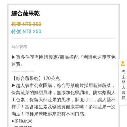
綜合蔬果乾
原價 NT$ 300
特價 NT$ 250
商品規格
▶買多件享有團購優惠/商品搭配『團購免運即享免
運費』
一一一一一
尚
未
【綜合蔬果乾】170公克
登
▶超人氣辦公室團購，綜合野菜脆片採用新鮮蔬菜，
入
保留蔬菜的鮮甜風味，無添加化學調味、防腐劑與人
會
員
工色素，保留天然蔬果的風味，酥脆可口，讓人愛不
釋手！富含維生素及礦物質健康零嘴！多種蔬果一次
滿足！每種果乾吃起來都有不同口感。
●多種蔬果