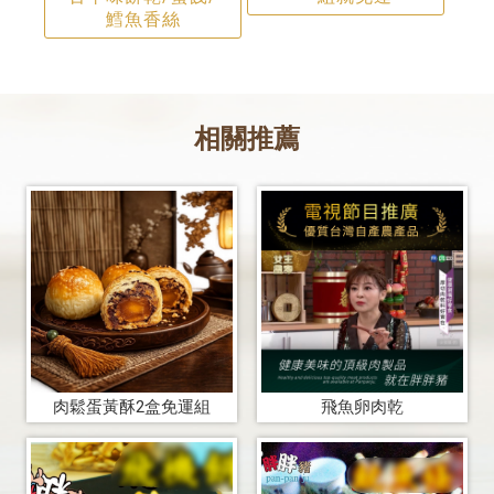
鱈魚香絲
肉鬆蛋黃酥2盒免運組
飛魚卵肉乾