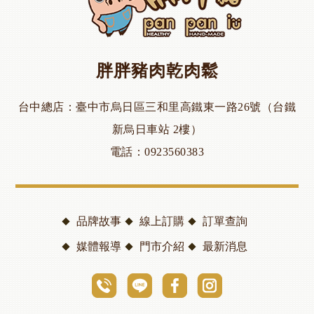
胖胖豬肉乾肉鬆
台中總店
臺中市烏日區三和里高鐵東一路26號（台鐵
新烏日車站 2樓）
電話
0923560383
品牌故事
線上訂購
訂單查詢
媒體報導
門市介紹
最新消息