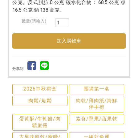
公克。反式脂肪 0 公克 碳水化合物： 68.5 公克 糖
16.5 公克 鈉 138 毫克。
數量(請輸入)
分享到
2026中秋禮盒
團購第一名
肉鬆/魚鬆
肉乾/薄肉紙/海鮮
伴手禮
蛋黃酥/牛軋餅/肉
素食/堅果/蔬果乾
鬆蛋捲
古早味餅乾/蜜餞/
一組就免運