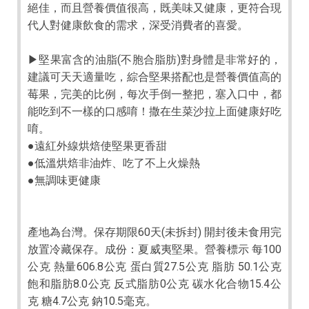
絕佳，而且營養價值很高，既美味又健康，更符合現
代人對健康飲食的需求，深受消費者的喜愛。
▶堅果富含的油脂(不胞合脂肪)對身體是非常好的，
建議可天天適量吃，綜合堅果搭配也是營養價值高的
莓果，完美的比例，每次手倒一整把，塞入口中，都
能吃到不一樣的口感唷！撒在生菜沙拉上面健康好吃
唷。
●遠紅外線烘焙使堅果更香甜
●低溫烘焙非油炸、吃了不上火燥熱
●無調味更健康
產地為台灣。保存期限60天(未拆封) 開封後未食用完
放置冷藏保存。成份：夏威夷堅果。營養標示 每100
公克 熱量606.8公克 蛋白質27.5公克 脂肪 50.1公克
飽和脂肪8.0公克 反式脂肪0公克 碳水化合物15.4公
克 糖4.7公克 鈉10.5毫克。