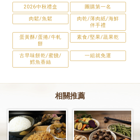
2026中秋禮盒
團購第一名
肉鬆/魚鬆
肉乾/薄肉紙/海鮮
伴手禮
蛋黃酥/蛋捲/牛軋
素食/堅果/蔬果乾
餅
古早味餅乾/蜜餞/
一組就免運
鱈魚香絲