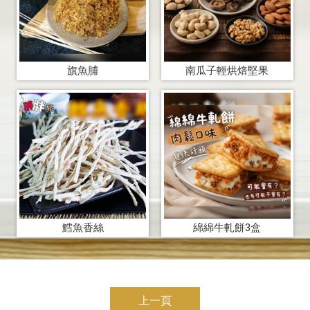
旗魚脯
南瓜子輕烘焙堅果
鱈魚香絲
綿綿牛軋餅3盒
上一頁