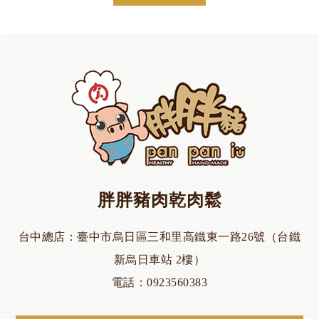
胖胖豬肉乾肉鬆
台中總店
臺中市烏日區三和里高鐵東一路26號（台鐵
新烏日車站 2樓）
電話
0923560383