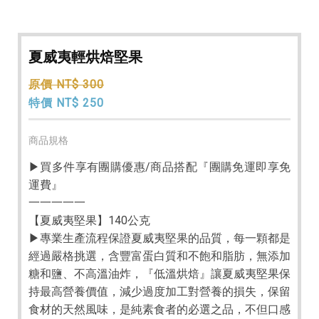
夏威夷輕烘焙堅果
原價 NT$ 300
特價 NT$ 250
商品規格
▶買多件享有團購優惠/商品搭配『團購免運即享免
運費』
一一一一一
【夏威夷堅果】140公克
▶專業生產流程保證夏威夷堅果的品質，每一顆都是
經過嚴格挑選，含豐富蛋白質和不飽和脂肪，無添加
糖和鹽、不高溫油炸，『低溫烘焙』讓夏威夷堅果保
持最高營養價值，減少過度加工對營養的損失，保留
食材的天然風味，是純素食者的必選之品，不但口感