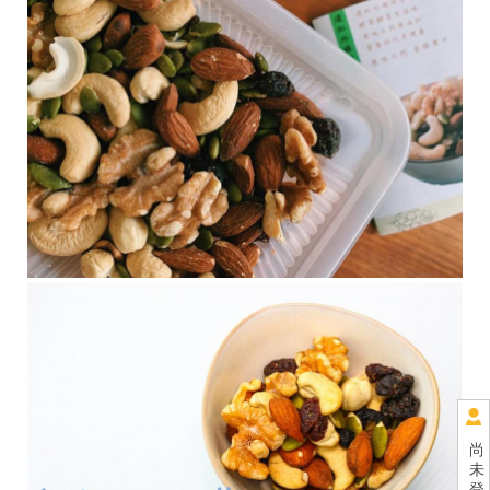
尚
未
登