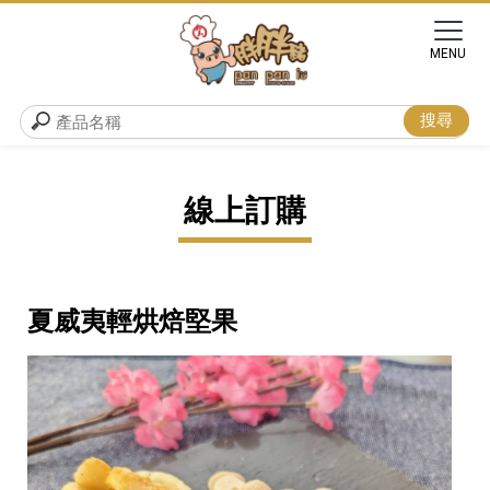
線上訂購
夏威夷輕烘焙堅果