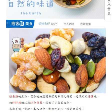
入
會
員