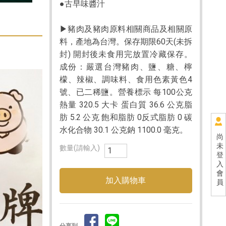
●古早味醬汁
▶豬肉及豬肉原料相關商品及相關原
料，產地為台灣。保存期限60天(未拆
封) 開封後未食用完放置冷藏保存。
成份：嚴選台灣豬肉、鹽、糖、檸
檬、辣椒、調味料、食用色素黃色4
號、已二稀鹽。營養標示 每100公克
熱量 320.5 大卡 蛋白質 36.6 公克脂
肪 5.2 公克 飽和脂肪 0反式脂肪 0 碳
水化合物 30.1 公克鈉 1100.0 毫克。
尚
未
數量(請輸入)
登
入
會
員