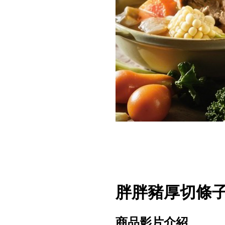
胖胖豬厚切條
商品影片介紹