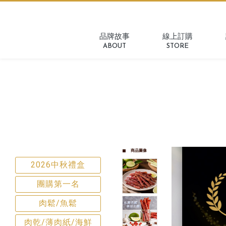
品牌故事
線上訂購
ABOUT
STORE
商品圖像
2026中秋禮盒
團購第一名
肉鬆/魚鬆
肉乾/薄肉紙/海鮮