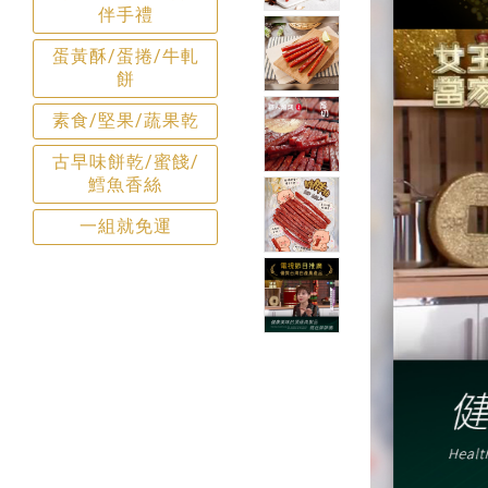
伴手禮
蛋黃酥/蛋捲/牛軋
餅
素食/堅果/蔬果乾
古早味餅乾/蜜餞/
鱈魚香絲
一組就免運