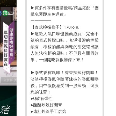
▶買多件享有團購優惠/商品搭配『團
購免運即享免運費』
一一一一一
【泰式檸檬條子】170公克
▶這款人氣口味也推薦必買！完全不
辣的泰式檸檬口味，充滿濃濃的檸檬
酸香，檸檬的酸與肉乾的甜交織出讓
人無法抗拒的風味！不但具有開胃效
果，一但開吃就很難停下來！
▶泰式香檸風味！香香辣辣好夠味！
淡淡檸檬香氣伴隨著辣椒的香氣咀嚼
後，口中慢慢感受到一股辣勁，刺激
您的味蕾！
●Q軟有彈性
●酸酸辣辣好開胃
●遠紅外線手工烘焙